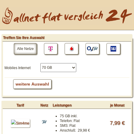
Treffen Sie Ihre Auswahl
Alle Netze
Mobiles Internet
weitere Auswahl
Tarif
Netz
Leistungen
je Monat
75 GB inkl.
Telefon:
Flat
7,99 €
SMS:
Flat
Anschluß:
29,98 €