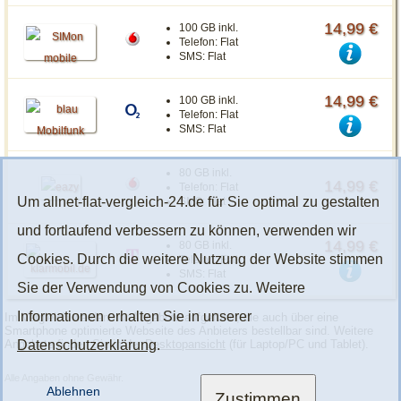
14,99 €
100 GB inkl.
Telefon:
Flat
SMS:
Flat
14,99 €
100 GB inkl.
Telefon:
Flat
SMS:
Flat
80 GB inkl.
14,99 €
Telefon:
Flat
Um allnet-flat-vergleich-24.de für Sie optimal zu gestalten
SMS:
Flat
und fortlaufend verbessern zu können, verwenden wir
14,99 €
80 GB inkl.
Cookies. Durch die weitere Nutzung der Website stimmen
Telefon:
Flat
SMS:
Flat
Sie der Verwendung von Cookies zu. Weitere
Informationen erhalten Sie in unserer
Im Vergleich werden nur Angebote aufgeführt, die auch über eine
Smartphone optimierte Webseite des Anbieters bestellbar sind. Weitere
Angebote finden Sie in der
Desktopansicht
(für Laptop/PC und Tablet).
Datenschutzerklärung
.
Alle Angaben ohne Gewähr.
Ablehnen
Zustimmen