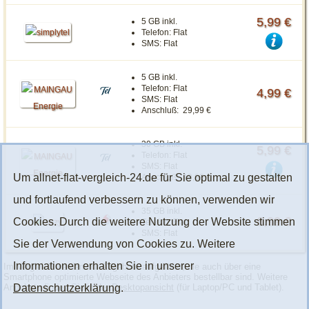
5,99 €
5 GB inkl.
Telefon:
Flat
SMS:
Flat
5 GB inkl.
Telefon:
Flat
4,99 €
SMS:
Flat
Anschluß:
29,99 €
30 GB inkl.
5,99 €
Telefon:
Flat
SMS:
Flat
Um allnet-flat-vergleich-24.de für Sie optimal zu gestalten
Anschluß:
19,99 €
und fortlaufend verbessern zu können, verwenden wir
35 GB inkl.
6,99 €
Cookies. Durch die weitere Nutzung der Website stimmen
Telefon:
Flat
SMS:
Flat
Sie der Verwendung von Cookies zu. Weitere
Informationen erhalten Sie in unserer
Im Vergleich werden nur Angebote aufgeführt, die auch über eine
Smartphone optimierte Webseite des Anbieters bestellbar sind. Weitere
Angebote finden Sie in der
Desktopansicht
(für Laptop/PC und Tablet).
Datenschutzerklärung
.