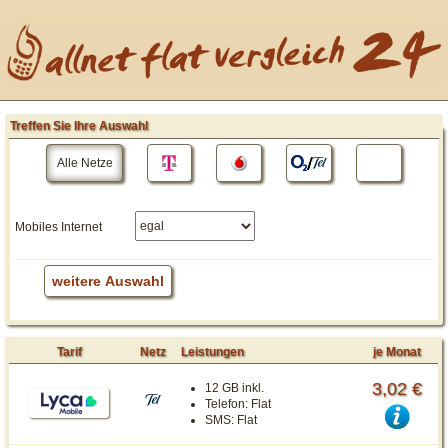
Treffen Sie Ihre Auswahl
Alle Netze
Mobiles Internet
weitere Auswahl
Tarif
Netz
Leistungen
je Monat
3,02 €
12 GB inkl.
Telefon:
Flat
SMS:
Flat